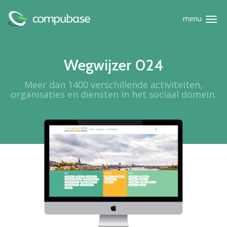
Overslaan
menu
Toggle
en
naviga
naar
de
Wegwijzer 024
algemene
Meer dan 1400 verschillende activiteiten,
inhoud
organisaties en diensten in het sociaal domein.
gaan