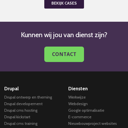
BEKIJK CASES
Kunnen wij jou van dienst zijn?
CONTACT
Drupal
Diensten
Drupal ontwerp en theming
Werkwijze
Drupal developement
Webdesign
Drupal cms hosting
Google optimalisatie
Drupal kickstart
E-commerce
Drupal cms training
Nieuwbouwproject websites