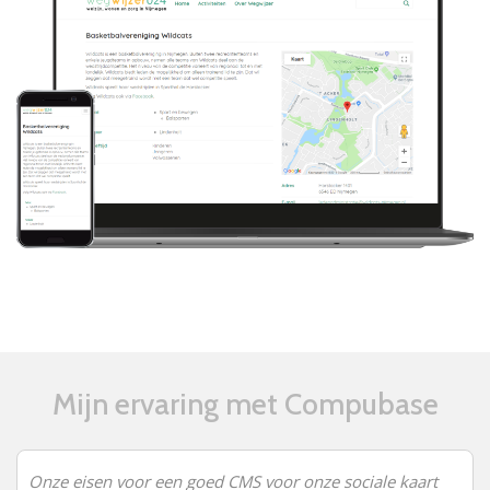
Mijn ervaring met Compubase
Onze eisen voor een goed CMS voor onze sociale kaart