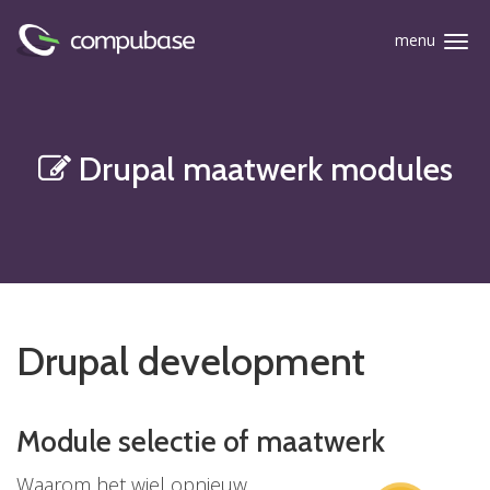
Overslaan
menu
Toggle
en
naviga
naar
de
algemene
Drupal maatwerk modules

inhoud
gaan
Drupal development
Module selectie of maatwerk
Waarom het wiel opnieuw