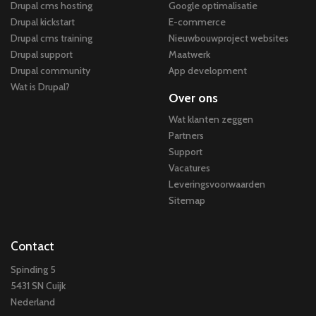
Drupal cms hosting
Google optimalisatie
Drupal kickstart
E-commerce
Drupal cms training
Nieuwbouwproject websites
Drupal support
Maatwerk
Drupal community
App development
Wat is Drupal?
Over ons
Wat klanten zeggen
Partners
Support
Vacatures
Leveringsvoorwaarden
Sitemap
Contact
Spinding 5
5431 SN Cuijk
Nederland