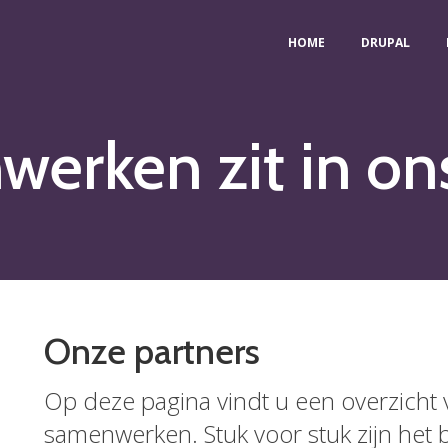
HOME
DRUPAL
erken zit in on
Onze partners
Op deze pagina vindt u een overzicht 
samenwerken. Stuk voor stuk zijn het 