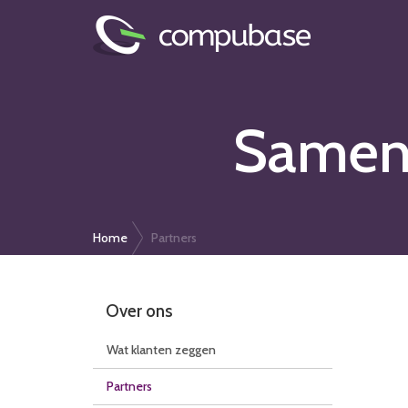
Overslaan
en
naar
de
Samenw
algemene
inhoud
gaan
home
partners
Over ons
Wat klanten zeggen
Partners