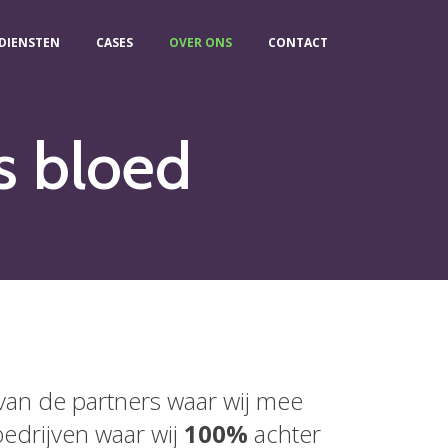
DIENSTEN
CASES
OVER ONS
CONTACT
s bloed
van de partners waar wij mee
bedrijven waar wij
100%
achter