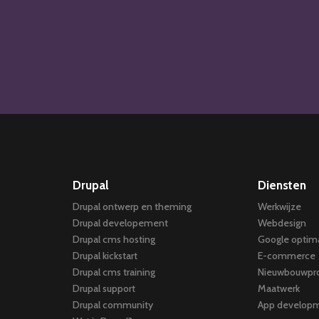
Drupal
Diensten
Drupal ontwerp en theming
Werkwijze
Drupal developement
Webdesign
Drupal cms hosting
Google optima
Drupal kickstart
E-commerce
Drupal cms training
Nieuwbouwpro
Drupal support
Maatwerk
Drupal community
App develop